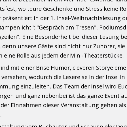
tsfest, wo teure Geschenke und Stress keine Roll
 präsentiert in der 1. Insel-Weihnachtslesung d
Rampenlicht": "Gespräch am Tresen", Podiumsdi
zeilen". Eine Besonderheit bei dieser Lesung b
, denn unsere Gäste sind nicht nur Zuhörer, si
en eine Rolle aus jedem der Mini-Theaterstücke.
sind mit einer Brise Humor, cleveren Storyelem
 versehen, wodurch die Lesereise in der Insel in
mmung einzuleiten. Das Team der Insel wird Euc
rgen und ganz nebenbei ist das ganze Event a
 der Einnahmen dieser Veranstaltung gehen als
.
anstaltung vom Buchautor und Schauspieler Dom