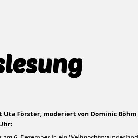
slesung
 Uta Förster, moderiert von Dominic Böhm -
Uhr:
ich am 6. Dezember in ein Weihnachtswunderlan