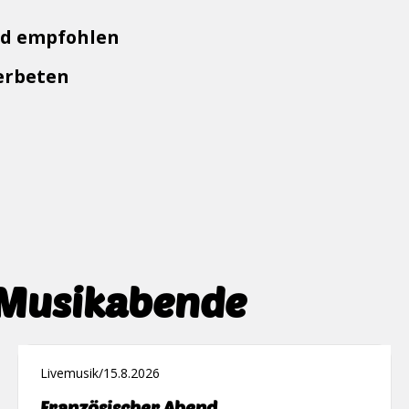
nd empfohlen
 erbeten
 Musikabende
Livemusik
/
15.8.2026
Französischer Abend